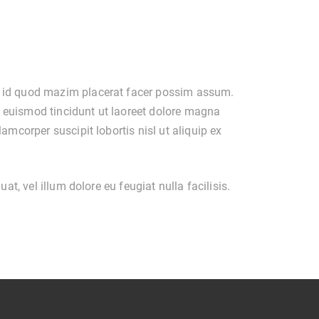
g id quod mazim placerat facer possim assum.
 euismod tincidunt ut laoreet dolore magna
amcorper suscipit lobortis nisl ut aliquip ex
at, vel illum dolore eu feugiat nulla facilisis.