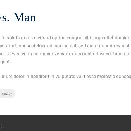
vs. Man
um soluta nobis eleifend option congue nihil imperdiet domin
sit amet, consectetuer adipiscing elit, sed diam nonummy nibh
t. Ut wisi enim ad minim veniam, quis nostrud exerci tation ull
quat.
riure dolor in hendrerit in vulputate velit esse molestie consequ
video
ed.